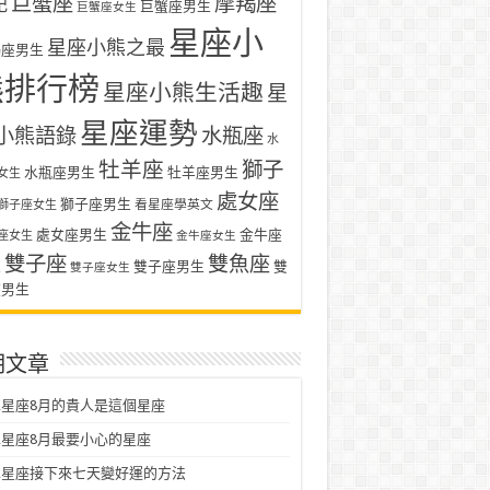
巨蟹座
摩羯座
記
巨蟹座男生
巨蟹座女生
星座小
星座小熊之最
羯座男生
熊排行榜
星座小熊生活趣
星
星座運勢
小熊語錄
水瓶座
水
牡羊座
獅子
水瓶座男生
牡羊座男生
女生
處女座
獅子座男生
看星座學英文
獅子座女生
金牛座
處女座男生
金牛座
座女生
金牛座女生
雙子座
雙魚座
生
雙子座男生
雙
雙子座女生
座男生
期文章
星座8月的貴人是這個星座
星座8月最要小心的星座
二星座接下來七天變好運的方法