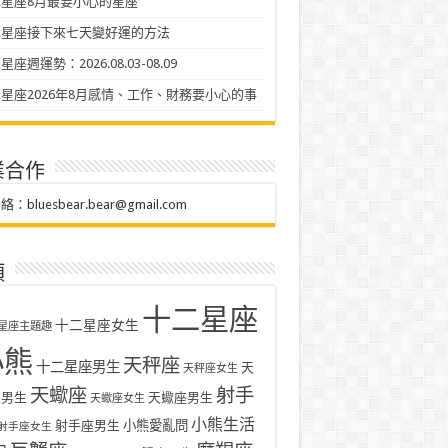
星座8月最要小心的星座
二星座接下來七天變好運的方法
座週運勢：2026.08.03-08.09
星座2026年8月感情、工作、財務要小心的事
業合作
聯絡：
bluesbear.bear@gmail.com
類
十二星座
十二星座女生
星座主題趣
小熊
天秤座
十二星座男生
天
天秤座女生
天蠍座
射手
座男生
天蠍座男生
天蠍座女生
小熊生活
射手座男生
小熊愛亂問
射手座女生