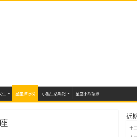
女生
星座排行榜
小熊生活雜記
星座小熊語錄
近
座
十二