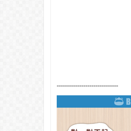
==============================