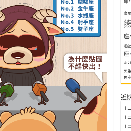
雜
摩
座
瓶座
座
處女
男
魚
近
十二
十二
十