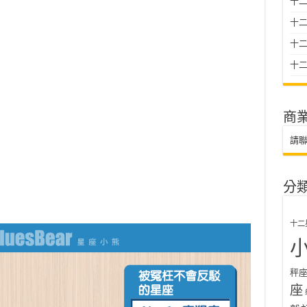
十二
十
十二星
十二
商
請
分
十二
秤
座