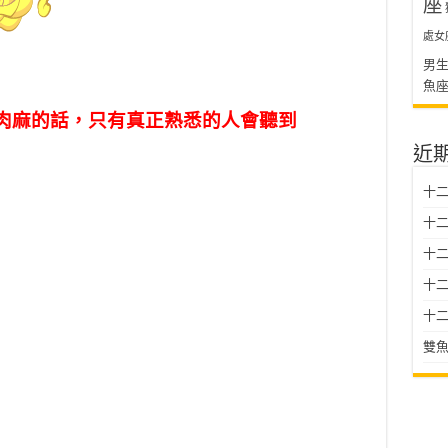
座
處女
男
魚
肉麻的話，只有真正熟悉的人會聽到
近
十二
十二
十
十二星
十二
雙魚