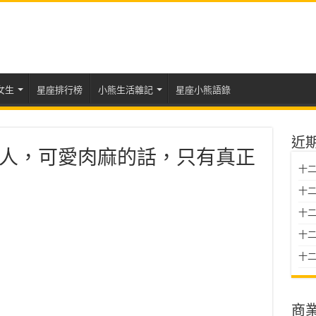
女生
星座排行榜
小熊生活雜記
星座小熊語錄
近
人，可愛肉麻的話，只有真正
十二
十二
十
十二星
十二
商