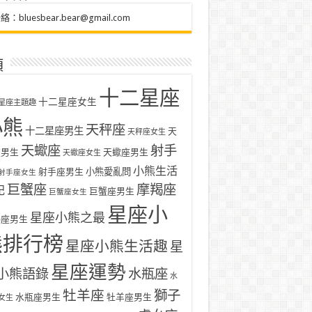
聯絡：
bluesbear.bear@gmail.com
類
十二星座
十二星座女生
星座主題趣
小熊
天秤座
十二星座男生
天
天秤座女生
天蠍座
射手
座男生
天蠍座男生
天蠍座女生
小熊生活
射手座男生
小熊愛亂問
射手座女生
巨蟹座
摩羯座
記
巨蟹座男生
巨蟹座女生
星座小
星座小熊之最
羯座男生
熊排行榜
星座小熊生活趣
星
星座運勢
小熊語錄
水瓶座
水
牡羊座
獅子
水瓶座男生
牡羊座男生
女生