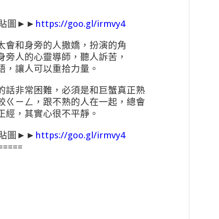
e貼圖►►
https://goo.gl/irmvy4
太會和身旁的人撒嬌，扮演的角
身旁人的心靈導師，聽人訴苦，
語，讓人可以重拾力量。
的話非常困難，必須是和巨蟹真正熟
較ㄍㄧㄥ，跟不熟的人在一起，總會
正經，其實心很不平靜。
e貼圖►►
https://goo.gl/irmvy4
=====