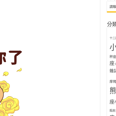
請
分
十二
秤
座
雜
摩
座
瓶座