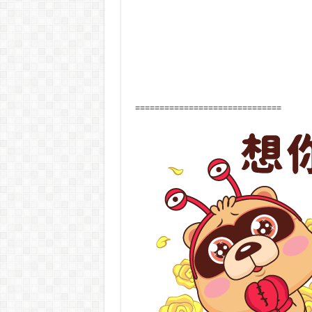
==============================