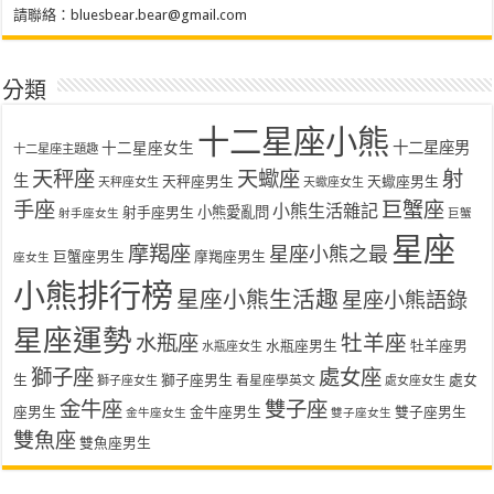
請聯絡：
bluesbear.bear@gmail.com
分類
十二星座小熊
十二星座女生
十二星座男
十二星座主題趣
天秤座
天蠍座
射
生
天秤座男生
天蠍座男生
天秤座女生
天蠍座女生
手座
巨蟹座
小熊生活雜記
射手座男生
小熊愛亂問
射手座女生
巨蟹
星座
摩羯座
星座小熊之最
巨蟹座男生
摩羯座男生
座女生
小熊排行榜
星座小熊生活趣
星座小熊語錄
星座運勢
水瓶座
牡羊座
水瓶座男生
牡羊座男
水瓶座女生
獅子座
處女座
生
獅子座男生
處女
看星座學英文
獅子座女生
處女座女生
金牛座
雙子座
座男生
金牛座男生
雙子座男生
金牛座女生
雙子座女生
雙魚座
雙魚座男生