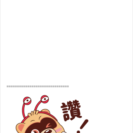
==============================