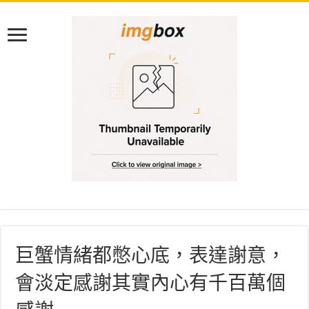
巨蟹情緒都憋心底，表達謝意，
會淡定感謝其實內心有千百萬個