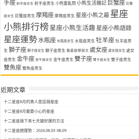
手座
巨蟹座
小熊生活雜記
射手座男生
小熊愛亂問
射手座女生
巨蟹
星座
摩羯座
星座小熊之最
巨蟹座男生
摩羯座男生
座女生
小熊排行榜
星座小熊生活趣
星座小熊語錄
星座運勢
水瓶座
牡羊座
水瓶座男生
牡羊座男
水瓶座女生
獅子座
處女座
生
獅子座男生
處女
看星座學英文
獅子座女生
處女座女生
金牛座
雙子座
座男生
金牛座男生
雙子座男生
金牛座女生
雙子座女生
雙魚座
雙魚座男生
近期文章
十二星座8月的貴人是這個星座
十二星座8月最要小心的星座
十二星座接下來七天變好運的方法
十二星座週運勢：2026.08.03-08.09