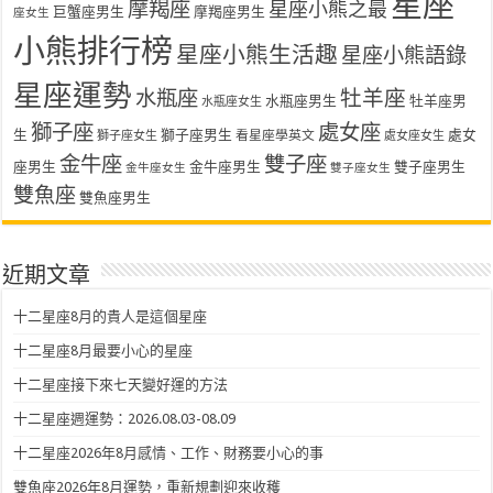
星座
摩羯座
星座小熊之最
巨蟹座男生
摩羯座男生
座女生
小熊排行榜
星座小熊生活趣
星座小熊語錄
星座運勢
水瓶座
牡羊座
水瓶座男生
牡羊座男
水瓶座女生
獅子座
處女座
生
獅子座男生
處女
看星座學英文
獅子座女生
處女座女生
金牛座
雙子座
座男生
金牛座男生
雙子座男生
金牛座女生
雙子座女生
雙魚座
雙魚座男生
近期文章
十二星座8月的貴人是這個星座
十二星座8月最要小心的星座
十二星座接下來七天變好運的方法
十二星座週運勢：2026.08.03-08.09
十二星座2026年8月感情、工作、財務要小心的事
雙魚座2026年8月運勢，重新規劃迎來收穫