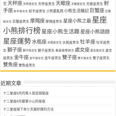
天秤座
天蠍座
射
生
天秤座男生
天蠍座男生
天秤座女生
天蠍座女生
手座
巨蟹座
小熊生活雜記
射手座男生
小熊愛亂問
射手座女生
巨蟹
星座
摩羯座
星座小熊之最
巨蟹座男生
摩羯座男生
座女生
小熊排行榜
星座小熊生活趣
星座小熊語錄
星座運勢
水瓶座
牡羊座
水瓶座男生
牡羊座男
水瓶座女生
獅子座
處女座
生
獅子座男生
處女
看星座學英文
獅子座女生
處女座女生
金牛座
雙子座
座男生
金牛座男生
雙子座男生
金牛座女生
雙子座女生
雙魚座
雙魚座男生
近期文章
十二星座8月的貴人是這個星座
十二星座8月最要小心的星座
十二星座接下來七天變好運的方法