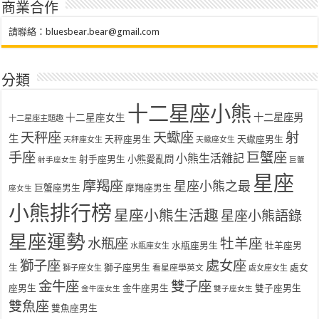
商業合作
請聯絡：
bluesbear.bear@gmail.com
分類
十二星座小熊
十二星座女生
十二星座男
十二星座主題趣
天秤座
天蠍座
射
生
天秤座男生
天蠍座男生
天秤座女生
天蠍座女生
手座
巨蟹座
小熊生活雜記
射手座男生
小熊愛亂問
射手座女生
巨蟹
星座
摩羯座
星座小熊之最
巨蟹座男生
摩羯座男生
座女生
小熊排行榜
星座小熊生活趣
星座小熊語錄
星座運勢
水瓶座
牡羊座
水瓶座男生
牡羊座男
水瓶座女生
獅子座
處女座
生
獅子座男生
處女
看星座學英文
獅子座女生
處女座女生
金牛座
雙子座
座男生
金牛座男生
雙子座男生
金牛座女生
雙子座女生
雙魚座
雙魚座男生