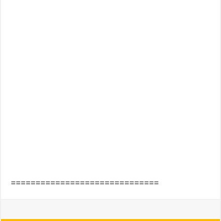
==============================