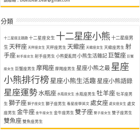
請聯絡：
bluesbear.bear@gmail.com
分類
十二星座小熊
十二星座女生
十二星座男
十二星座主題趣
天秤座
天蠍座
射
生
天秤座男生
天蠍座男生
天秤座女生
天蠍座女生
手座
巨蟹座
小熊生活雜記
射手座男生
小熊愛亂問
射手座女生
巨蟹
星座
摩羯座
星座小熊之最
巨蟹座男生
摩羯座男生
座女生
小熊排行榜
星座小熊生活趣
星座小熊語錄
星座運勢
水瓶座
牡羊座
水瓶座男生
牡羊座男
水瓶座女生
獅子座
處女座
生
獅子座男生
處女
看星座學英文
獅子座女生
處女座女生
金牛座
雙子座
座男生
金牛座男生
雙子座男生
金牛座女生
雙子座女生
雙魚座
雙魚座男生