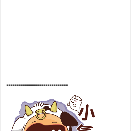
==============================