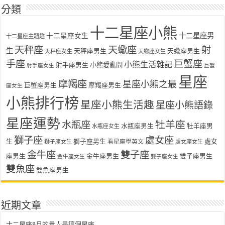
分類
十二星座小熊
十二星座女生
十二星座男
十二星座主題趣
天秤座
天蠍座
射
生
天秤座男生
天蠍座男生
天秤座女生
天蠍座女生
手座
巨蟹座
小熊生活雜記
射手座男生
小熊愛亂問
射手座女生
巨蟹
星座
摩羯座
星座小熊之最
巨蟹座男生
摩羯座男生
座女生
小熊排行榜
星座小熊生活趣
星座小熊語錄
星座運勢
水瓶座
牡羊座
水瓶座男生
牡羊座男
水瓶座女生
獅子座
處女座
生
獅子座男生
處女
看星座學英文
獅子座女生
處女座女生
金牛座
雙子座
座男生
金牛座男生
雙子座男生
金牛座女生
雙子座女生
雙魚座
雙魚座男生
近期文章
十二星座8月的貴人是這個星座