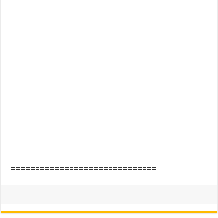
==============================