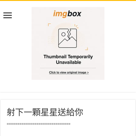
射下一顆星星送給你
==============================