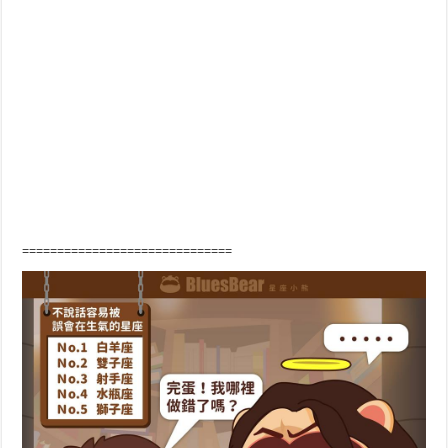
==============================