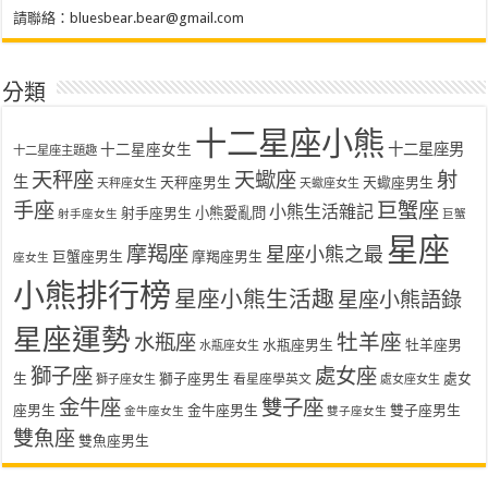
請聯絡：
bluesbear.bear@gmail.com
分類
十二星座小熊
十二星座女生
十二星座男
十二星座主題趣
天秤座
天蠍座
射
生
天秤座男生
天蠍座男生
天秤座女生
天蠍座女生
手座
巨蟹座
小熊生活雜記
射手座男生
小熊愛亂問
射手座女生
巨蟹
星座
摩羯座
星座小熊之最
巨蟹座男生
摩羯座男生
座女生
小熊排行榜
星座小熊生活趣
星座小熊語錄
星座運勢
水瓶座
牡羊座
水瓶座男生
牡羊座男
水瓶座女生
獅子座
處女座
生
獅子座男生
處女
看星座學英文
獅子座女生
處女座女生
金牛座
雙子座
座男生
金牛座男生
雙子座男生
金牛座女生
雙子座女生
雙魚座
雙魚座男生