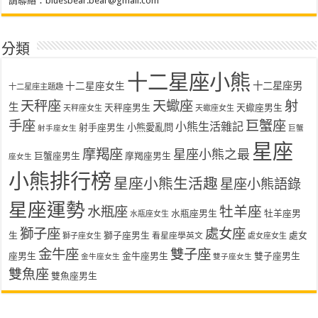
請聯絡：
bluesbear.bear@gmail.com
分類
十二星座小熊
十二星座女生
十二星座男
十二星座主題趣
天秤座
天蠍座
射
生
天秤座男生
天蠍座男生
天秤座女生
天蠍座女生
手座
巨蟹座
小熊生活雜記
射手座男生
小熊愛亂問
射手座女生
巨蟹
星座
摩羯座
星座小熊之最
巨蟹座男生
摩羯座男生
座女生
小熊排行榜
星座小熊生活趣
星座小熊語錄
星座運勢
水瓶座
牡羊座
水瓶座男生
牡羊座男
水瓶座女生
獅子座
處女座
生
獅子座男生
處女
看星座學英文
獅子座女生
處女座女生
金牛座
雙子座
座男生
金牛座男生
雙子座男生
金牛座女生
雙子座女生
雙魚座
雙魚座男生