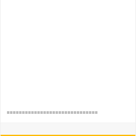
==============================