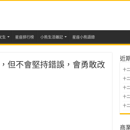
女生
星座排行榜
小熊生活雜記
星座小熊語錄
近
，但不會堅持錯誤，會勇敢改
十二
十二
十
十二星
十二
商