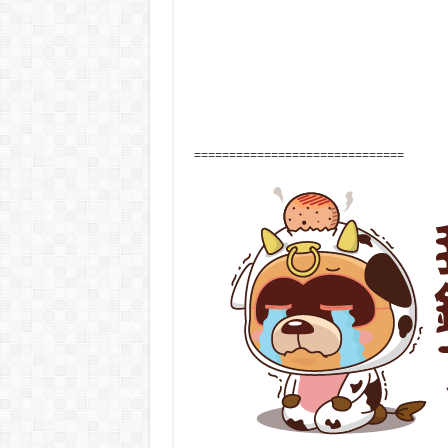
==============================