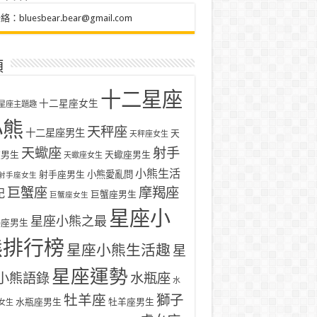
聯絡：
bluesbear.bear@gmail.com
類
十二星座
十二星座女生
星座主題趣
小熊
天秤座
十二星座男生
天
天秤座女生
天蠍座
射手
座男生
天蠍座男生
天蠍座女生
小熊生活
射手座男生
小熊愛亂問
射手座女生
巨蟹座
摩羯座
記
巨蟹座男生
巨蟹座女生
星座小
星座小熊之最
羯座男生
熊排行榜
星座小熊生活趣
星
星座運勢
小熊語錄
水瓶座
水
牡羊座
獅子
水瓶座男生
牡羊座男生
女生