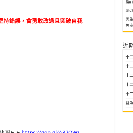
座
處女
男
堅持錯誤，會勇敢改過且突破自我
魚
近
十二
十二
十
十二星
十二
雙魚
e貼圖►►
https://goo.gl/AR7OWz