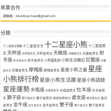
商業合作
請聯絡：
bluesbear.bear@gmail.com
分類
十二星座小熊
十二星座女生
十二星座男
十二星座主題趣
天秤座
天蠍座
射
生
天秤座男生
天蠍座男生
天秤座女生
天蠍座女生
手座
巨蟹座
小熊生活雜記
射手座男生
小熊愛亂問
射手座女生
巨蟹
星座
摩羯座
星座小熊之最
巨蟹座男生
摩羯座男生
座女生
小熊排行榜
星座小熊生活趣
星座小熊語錄
星座運勢
水瓶座
牡羊座
水瓶座男生
牡羊座男
水瓶座女生
獅子座
處女座
生
獅子座男生
處女
看星座學英文
獅子座女生
處女座女生
金牛座
雙子座
座男生
金牛座男生
雙子座男生
金牛座女生
雙子座女生