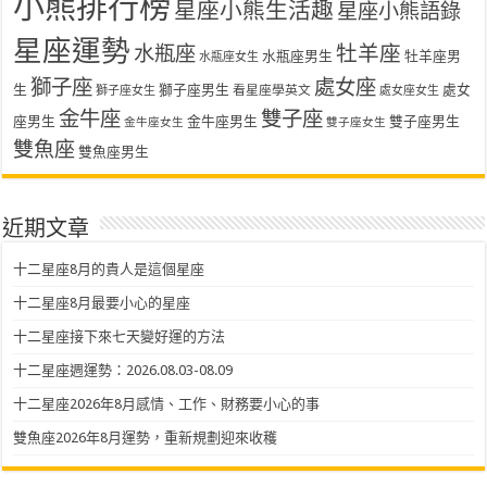
小熊排行榜
星座小熊生活趣
星座小熊語錄
星座運勢
水瓶座
牡羊座
水瓶座男生
牡羊座男
水瓶座女生
獅子座
處女座
生
獅子座男生
處女
看星座學英文
獅子座女生
處女座女生
金牛座
雙子座
座男生
金牛座男生
雙子座男生
金牛座女生
雙子座女生
雙魚座
雙魚座男生
近期文章
十二星座8月的貴人是這個星座
十二星座8月最要小心的星座
十二星座接下來七天變好運的方法
十二星座週運勢：2026.08.03-08.09
十二星座2026年8月感情、工作、財務要小心的事
雙魚座2026年8月運勢，重新規劃迎來收穫