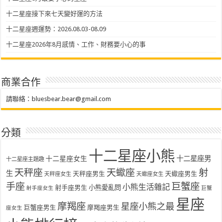
十二星座接下來七天變好運的方法
十二星座週運勢：2026.08.03-08.09
十二星座2026年8月感情、工作、財務要小心的事
商業合作
請聯絡：
bluesbear.bear@gmail.com
分類
十二星座小熊
十二星座女生
十二星座男
十二星座主題趣
天秤座
天蠍座
射
生
天秤座男生
天蠍座男生
天秤座女生
天蠍座女生
手座
巨蟹座
小熊生活雜記
射手座男生
小熊愛亂問
射手座女生
巨蟹
星座
摩羯座
星座小熊之最
巨蟹座男生
摩羯座男生
座女生