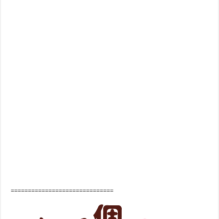
==============================