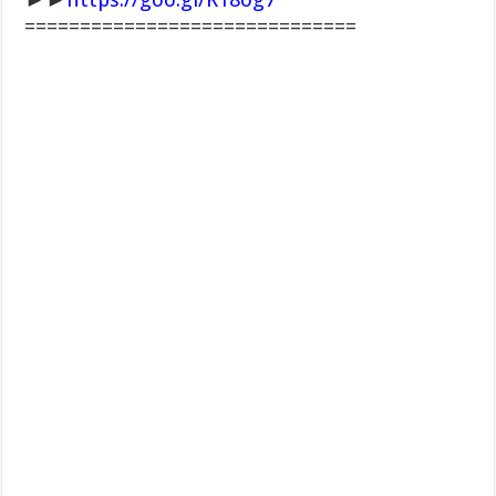
==============================