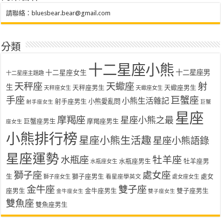
請聯絡：
bluesbear.bear@gmail.com
分類
十二星座小熊
十二星座女生
十二星座男
十二星座主題趣
天秤座
天蠍座
射
生
天秤座男生
天蠍座男生
天秤座女生
天蠍座女生
手座
巨蟹座
小熊生活雜記
射手座男生
小熊愛亂問
射手座女生
巨蟹
星座
摩羯座
星座小熊之最
巨蟹座男生
摩羯座男生
座女生
小熊排行榜
星座小熊生活趣
星座小熊語錄
星座運勢
水瓶座
牡羊座
水瓶座男生
牡羊座男
水瓶座女生
獅子座
處女座
生
獅子座男生
處女
看星座學英文
獅子座女生
處女座女生
金牛座
雙子座
座男生
金牛座男生
雙子座男生
金牛座女生
雙子座女生
雙魚座
雙魚座男生