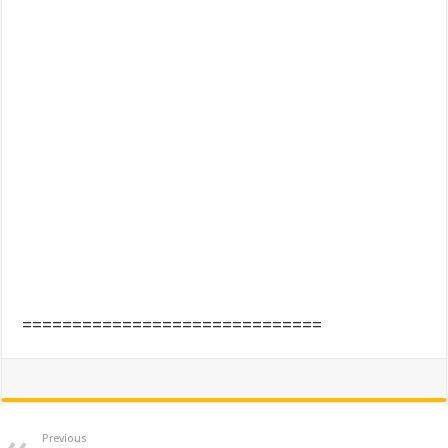
==============================
Previous