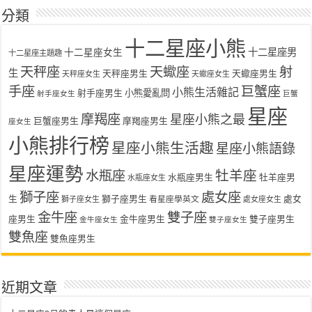
分類
十二星座小熊
十二星座女生
十二星座男
十二星座主題趣
天秤座
天蠍座
射
生
天秤座男生
天蠍座男生
天秤座女生
天蠍座女生
手座
巨蟹座
小熊生活雜記
射手座男生
小熊愛亂問
射手座女生
巨蟹
星座
摩羯座
星座小熊之最
巨蟹座男生
摩羯座男生
座女生
小熊排行榜
星座小熊生活趣
星座小熊語錄
星座運勢
水瓶座
牡羊座
水瓶座男生
牡羊座男
水瓶座女生
獅子座
處女座
生
獅子座男生
處女
看星座學英文
獅子座女生
處女座女生
金牛座
雙子座
座男生
金牛座男生
雙子座男生
金牛座女生
雙子座女生
雙魚座
雙魚座男生
近期文章