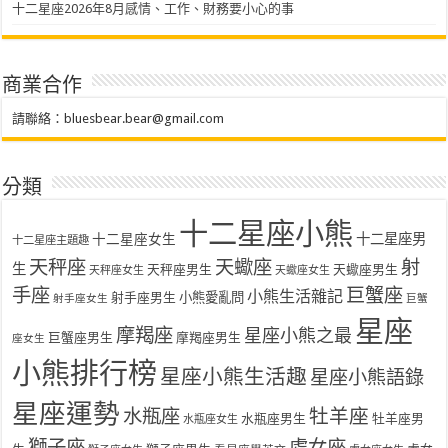
十二星座2026年8月感情、工作、財務要小心的事
商業合作
請聯絡：
bluesbear.bear@gmail.com
分類
十二星座小熊
十二星座女生
十二星座男
十二星座主題趣
天秤座
天蠍座
射
生
天秤座男生
天蠍座男生
天秤座女生
天蠍座女生
手座
巨蟹座
小熊生活雜記
射手座男生
小熊愛亂問
射手座女生
巨蟹
星座
摩羯座
星座小熊之最
巨蟹座男生
摩羯座男生
座女生
小熊排行榜
星座小熊生活趣
星座小熊語錄
星座運勢
水瓶座
牡羊座
水瓶座男生
牡羊座男
水瓶座女生
獅子座
處女座