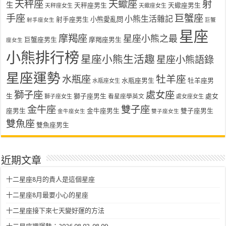
天秤座
天蠍座
射
生
天秤座男生
天蠍座男生
天秤座女生
天蠍座女生
手座
巨蟹座
小熊生活雜記
射手座男生
小熊愛亂問
射手座女生
巨蟹
星座
摩羯座
星座小熊之最
巨蟹座男生
摩羯座男生
座女生
小熊排行榜
星座小熊生活趣
星座小熊語錄
星座運勢
水瓶座
牡羊座
水瓶座男生
牡羊座男
水瓶座女生
獅子座
處女座
生
獅子座男生
處女
看星座學英文
獅子座女生
處女座女生
金牛座
雙子座
座男生
金牛座男生
雙子座男生
金牛座女生
雙子座女生
雙魚座
雙魚座男生
近期文章
十二星座8月的貴人是這個星座
十二星座8月最要小心的星座
十二星座接下來七天變好運的方法