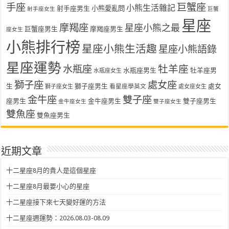
手座
巨蟹座
小熊生活雜記
射手座男生
小熊愛亂問
射手座女生
巨蟹
星座
摩羯座
星座小熊之最
巨蟹座男生
摩羯座男生
座女生
小熊排行榜
星座小熊生活趣
星座小熊語錄
星座運勢
水瓶座
牡羊座
水瓶座男生
牡羊座男
水瓶座女生
獅子座
處女座
生
獅子座男生
處女
看星座學英文
獅子座女生
處女座女生
金牛座
雙子座
座男生
金牛座男生
雙子座男生
金牛座女生
雙子座女生
雙魚座
雙魚座男生
近期文章
十二星座8月的貴人是這個星座
十二星座8月最要小心的星座
十二星座接下來七天變好運的方法
十二星座週運勢：2026.08.03-08.09