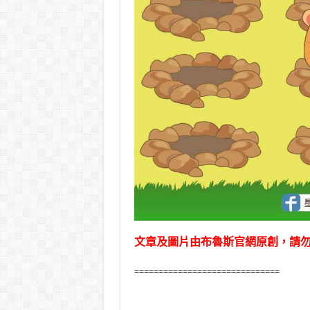
文章及圖片由布魯斯官網原創，請
==============================