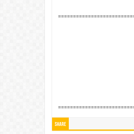
=========================
=========================
Share