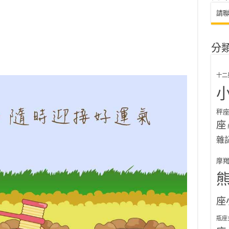
請
分
十二
秤
座
雜
摩
座
瓶座