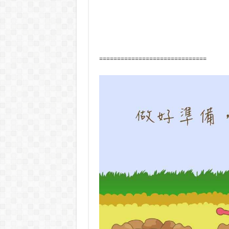
==============================