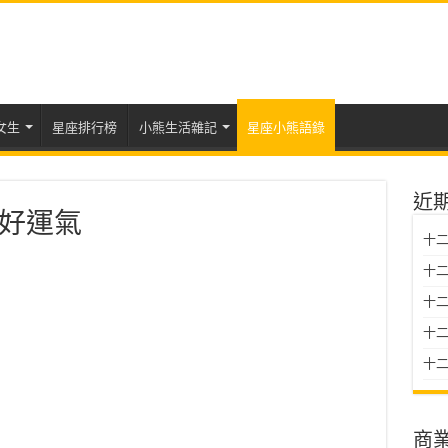
女生
星座排行榜
小熊生活雜記
星座小熊語錄
近
好運氣
十二
十二
十
十二星
十二
商