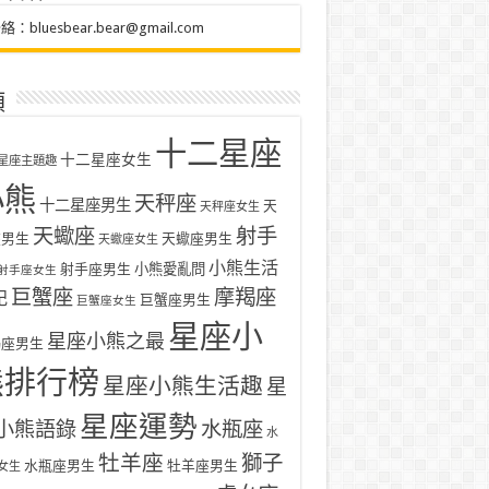
聯絡：
bluesbear.bear@gmail.com
類
十二星座
十二星座女生
星座主題趣
小熊
天秤座
十二星座男生
天
天秤座女生
天蠍座
射手
座男生
天蠍座男生
天蠍座女生
小熊生活
射手座男生
小熊愛亂問
射手座女生
巨蟹座
摩羯座
記
巨蟹座男生
巨蟹座女生
星座小
星座小熊之最
羯座男生
熊排行榜
星座小熊生活趣
星
星座運勢
小熊語錄
水瓶座
水
牡羊座
獅子
水瓶座男生
牡羊座男生
女生