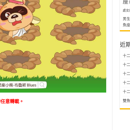
座
處女
男
魚
近
十二
十二
十
十二星
十二
雙魚
勿任意轉載。