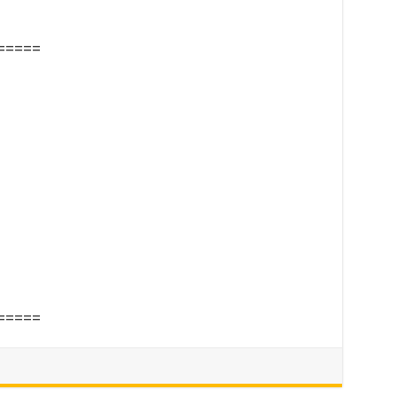
=====
=====