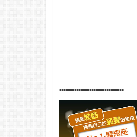
==============================