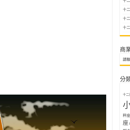
十二
十
十二星
十二
商
請
分
十二
秤
座