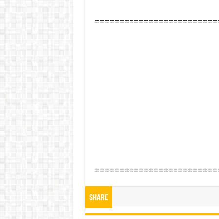
=========================
=========================
Share