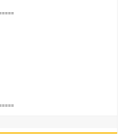
=====
=====