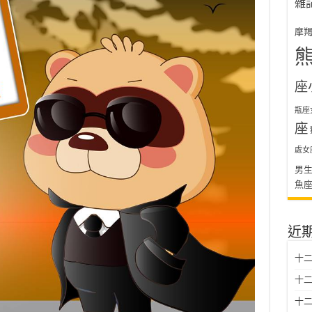
雜
摩
座
瓶座
座
處女
男
魚
近
十二
十二
十