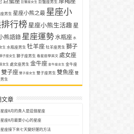
巨蟹座
摩羯座
記
巨蟹座男生
巨蟹座女生
星座小
星座小熊之最
羯座男生
熊排行榜
星座小熊生活趣
星
星座運勢
小熊語錄
水瓶座
水
牡羊座
獅子
水瓶座男生
牡羊座男生
女生
處女座
獅子座男生
看星座學英文
獅子座女生
金牛座
處女座男生
金牛座
座女生
金牛座女生
雙子座
雙魚座
生
雙子座男生
雙
雙子座女生
座男生
期文章
星座8月的貴人是這個星座
星座8月最要小心的星座
二星座接下來七天變好運的方法