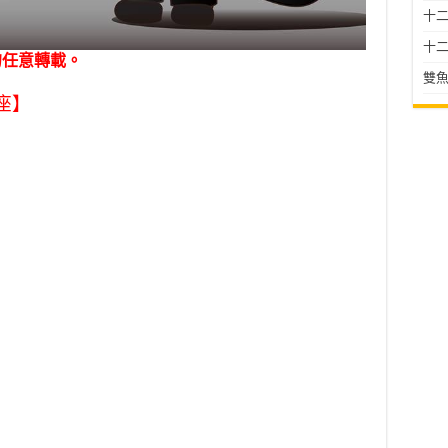
十二星
十二
勿任意轉載。
雙魚
座】