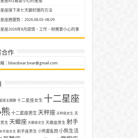
星座8月最要小心的星座
二星座接下來七天變好運的方法
座週運勢：2026.08.03-08.09
星座2026年8月感情、工作、財務要小心的事
業合作
聯絡：
bluesbear.bear@gmail.com
類
十二星座
十二星座女生
星座主題趣
小熊
天秤座
十二星座男生
天
天秤座女生
天蠍座
射手
座男生
天蠍座男生
天蠍座女生
小熊生活
射手座男生
小熊愛亂問
射手座女生