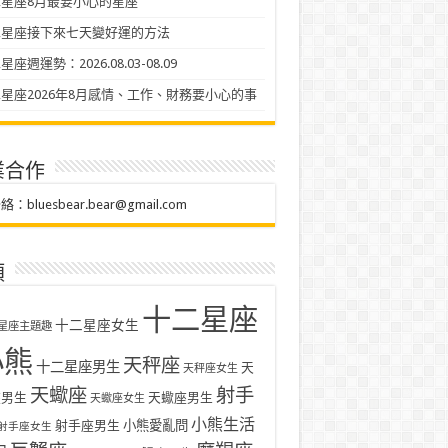
星座8月最要小心的星座
二星座接下來七天變好運的方法
座週運勢：2026.08.03-08.09
星座2026年8月感情、工作、財務要小心的事
業合作
聯絡：
bluesbear.bear@gmail.com
類
十二星座
十二星座女生
星座主題趣
小熊
天秤座
十二星座男生
天
天秤座女生
天蠍座
射手
座男生
天蠍座男生
天蠍座女生
小熊生活
射手座男生
小熊愛亂問
射手座女生