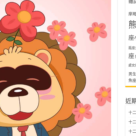
雜
摩
座
瓶座
座
處女
男
魚
近
十二
十二
十