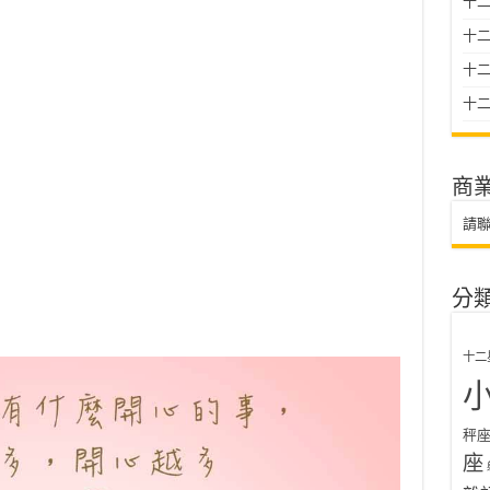
十二
十
十二星
十二
商
請
分
十二
秤
座