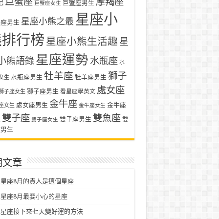
巨蟹座
摩羯座
記
巨蟹座男生
巨蟹座女生
星座小
星座小熊之最
羯座男生
熊排行榜
星座小熊生活趣
星
星座運勢
小熊語錄
水瓶座
水
牡羊座
獅子
水瓶座男生
牡羊座男生
女生
處女座
獅子座男生
看星座學英文
獅子座女生
金牛座
處女座男生
金牛座
座女生
金牛座女生
雙子座
雙魚座
生
雙子座男生
雙
雙子座女生
座男生
期文章
星座8月的貴人是這個星座
星座8月最要小心的星座
二星座接下來七天變好運的方法