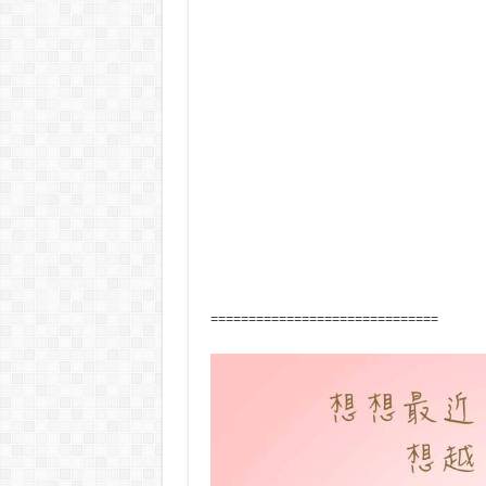
==============================