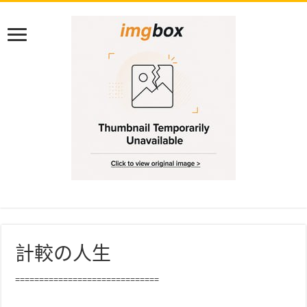
計較の人生
==============================