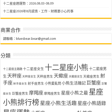
十二星座週運勢：2026.08.03-08.09
十二星座2026年8月感情、工作、財務要小心的事
商業合作
請聯絡：
bluesbear.bear@gmail.com
分類
十二星座小熊
十二星座女生
十二星座男
十二星座主題趣
天秤座
天蠍座
射
生
天秤座男生
天蠍座男生
天秤座女生
天蠍座女生
手座
巨蟹座
小熊生活雜記
射手座男生
小熊愛亂問
射手座女生
巨蟹
星座
摩羯座
星座小熊之最
巨蟹座男生
摩羯座男生
座女生
小熊排行榜
星座小熊生活趣
星座小熊語錄