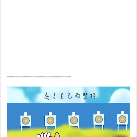
==============================