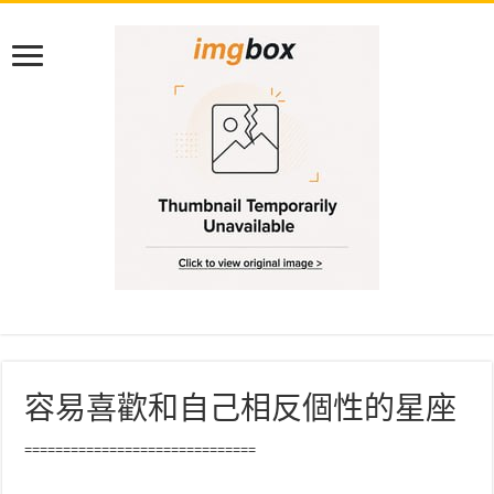
容易喜歡和自己相反個性的星座
==============================