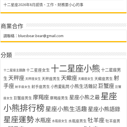
十二星座2026年8月感情、工作、財務要小心的事
商業合作
請聯絡：
bluesbear.bear@gmail.com
分類
十二星座小熊
十二星座女生
十二星座男
十二星座主題趣
天秤座
天蠍座
射
生
天秤座男生
天蠍座男生
天秤座女生
天蠍座女生
手座
巨蟹座
小熊生活雜記
射手座男生
小熊愛亂問
射手座女生
巨蟹
星座
摩羯座
星座小熊之最
巨蟹座男生
摩羯座男生
座女生
小熊排行榜
星座小熊生活趣
星座小熊語錄
星座運勢
水瓶座
牡羊座
水瓶座男生
牡羊座男
水瓶座女生