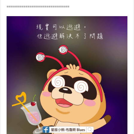
==============================