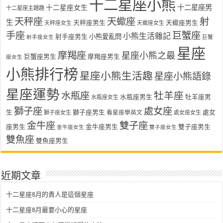
十二星座小熊
十二星座女生
十二星座男
十二星座主題趣
天秤座
天蠍座
射
生
天秤座男生
天蠍座男生
天秤座女生
天蠍座女生
手座
巨蟹座
小熊生活雜記
射手座男生
小熊愛亂問
射手座女生
巨蟹
星座
摩羯座
星座小熊之最
巨蟹座男生
摩羯座男生
座女生
小熊排行榜
星座小熊生活趣
星座小熊語錄
星座運勢
水瓶座
牡羊座
水瓶座男生
牡羊座男
水瓶座女生
獅子座
處女座
生
獅子座男生
處女
看星座學英文
獅子座女生
處女座女生
金牛座
雙子座
座男生
金牛座男生
雙子座男生
金牛座女生
雙子座女生
雙魚座
雙魚座男生
近期文章
十二星座8月的貴人是這個星座
十二星座8月最要小心的星座