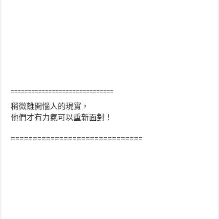
==============================
稍微離開惱人的現實，
他們才有力氣可以重新面對！
==============================