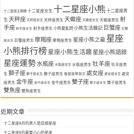
十二星座小熊
十二星座女生
十二星座男
十二星座主題趣
天秤座
天蠍座
射
生
天秤座男生
天蠍座男生
天秤座女生
天蠍座女生
手座
巨蟹座
小熊生活雜記
射手座男生
小熊愛亂問
射手座女生
巨蟹
星座
摩羯座
星座小熊之最
巨蟹座男生
摩羯座男生
座女生
小熊排行榜
星座小熊生活趣
星座小熊語錄
星座運勢
水瓶座
牡羊座
水瓶座男生
牡羊座男
水瓶座女生
獅子座
處女座
生
獅子座男生
處女
看星座學英文
獅子座女生
處女座女生
金牛座
雙子座
座男生
金牛座男生
雙子座男生
金牛座女生
雙子座女生
雙魚座
雙魚座男生
近期文章
十二星座8月的貴人是這個星座
十二星座8月最要小心的星座