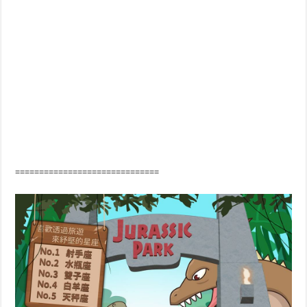
==============================