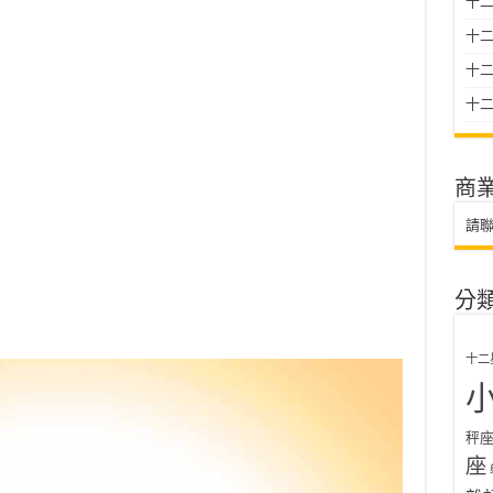
十二
十
十二星
十二
商
請
分
十二
秤
座