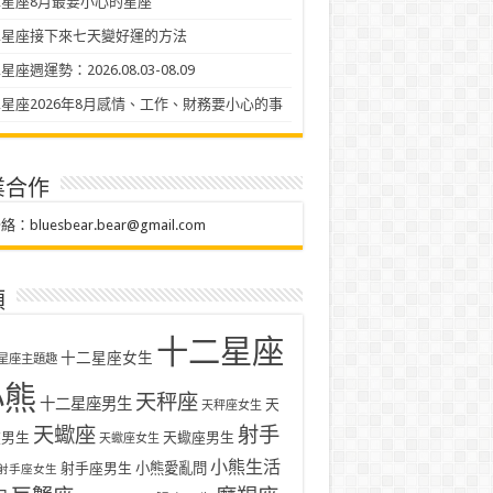
星座8月最要小心的星座
二星座接下來七天變好運的方法
座週運勢：2026.08.03-08.09
星座2026年8月感情、工作、財務要小心的事
業合作
聯絡：
bluesbear.bear@gmail.com
類
十二星座
十二星座女生
星座主題趣
小熊
天秤座
十二星座男生
天
天秤座女生
天蠍座
射手
座男生
天蠍座男生
天蠍座女生
小熊生活
射手座男生
小熊愛亂問
射手座女生