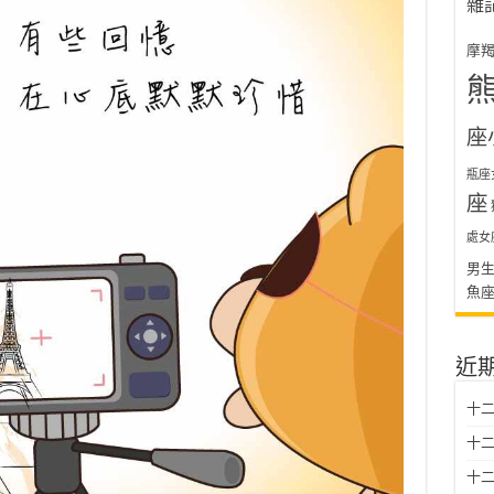
雜
摩
座
瓶座
座
處女
男
魚
近
十二
十二
十