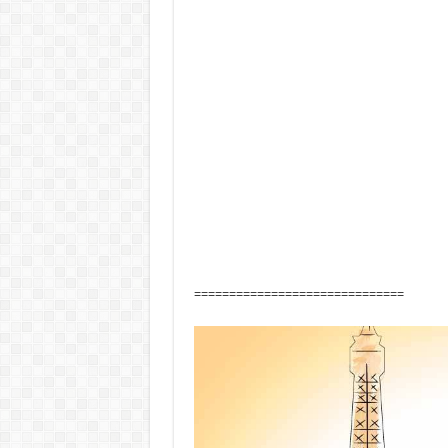
==============================