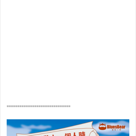
==============================