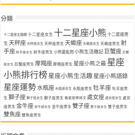
分類
十二星座小熊
十二星座女生
十二星座男
十二星座主題趣
天秤座
天蠍座
射
生
天秤座男生
天蠍座男生
天秤座女生
天蠍座女生
手座
巨蟹座
小熊生活雜記
射手座男生
小熊愛亂問
射手座女生
巨蟹
星座
摩羯座
星座小熊之最
巨蟹座男生
摩羯座男生
座女生
小熊排行榜
星座小熊生活趣
星座小熊語錄
星座運勢
水瓶座
牡羊座
水瓶座男生
牡羊座男
水瓶座女生
獅子座
處女座
生
獅子座男生
處女
看星座學英文
獅子座女生
處女座女生
金牛座
雙子座
座男生
金牛座男生
雙子座男生
金牛座女生
雙子座女生
雙魚座
雙魚座男生