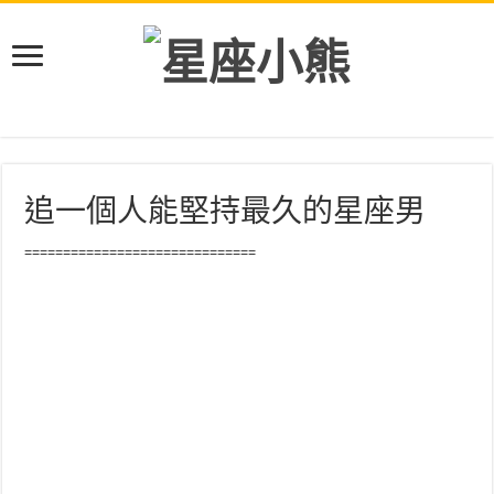
追一個人能堅持最久的星座男
==============================