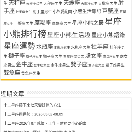
天秤座
天蠍座
射
生
天秤座男生
天蠍座男生
天秤座女生
天蠍座女生
手座
巨蟹座
小熊生活雜記
射手座男生
小熊愛亂問
射手座女生
巨蟹
星座
摩羯座
星座小熊之最
巨蟹座男生
摩羯座男生
座女生
小熊排行榜
星座小熊生活趣
星座小熊語錄
星座運勢
水瓶座
牡羊座
水瓶座男生
牡羊座男
水瓶座女生
獅子座
處女座
生
獅子座男生
處女
看星座學英文
獅子座女生
處女座女生
金牛座
雙子座
座男生
金牛座男生
雙子座男生
金牛座女生
雙子座女生
雙魚座
雙魚座男生
近期文章
十二星座接下來七天變好運的方法
十二星座週運勢：2026.08.03-08.09
十二星座2026年8月感情、工作、財務要小心的事