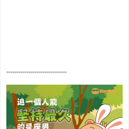
==============================