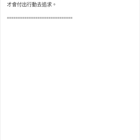
才會付出行動去追求。
==============================