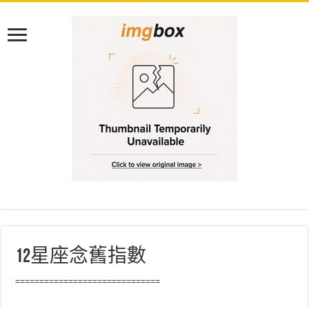
12星座念舊指數
==============================