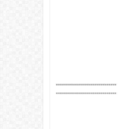
==============================
==============================