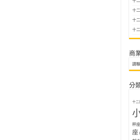
十二
十
十二星
十二
商
請
分
十二
秤
座