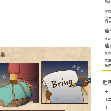
雜
摩
座
瓶座
座
處女
男
魚
近
十二
十二
十