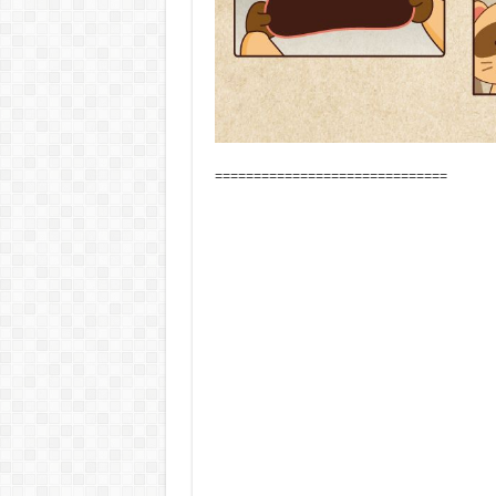
==============================