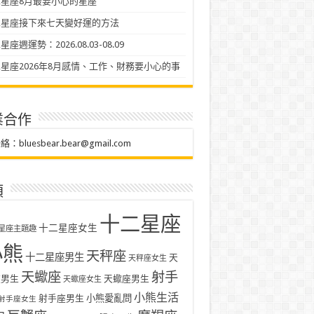
星座8月最要小心的星座
二星座接下來七天變好運的方法
座週運勢：2026.08.03-08.09
星座2026年8月感情、工作、財務要小心的事
業合作
聯絡：
bluesbear.bear@gmail.com
類
十二星座
十二星座女生
星座主題趣
小熊
天秤座
十二星座男生
天
天秤座女生
天蠍座
射手
座男生
天蠍座男生
天蠍座女生
小熊生活
射手座男生
小熊愛亂問
射手座女生