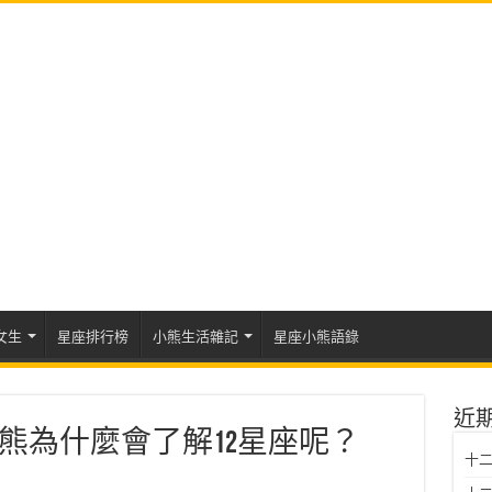
女生
星座排行榜
小熊生活雜記
星座小熊語錄
近
熊為什麼會了解12星座呢？
十二