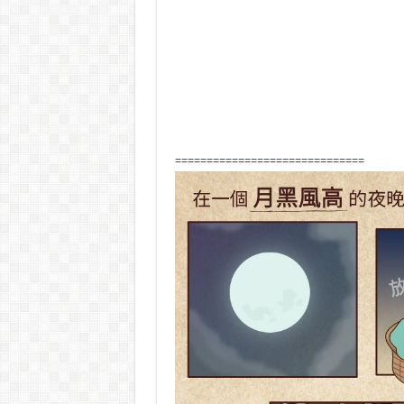
==============================