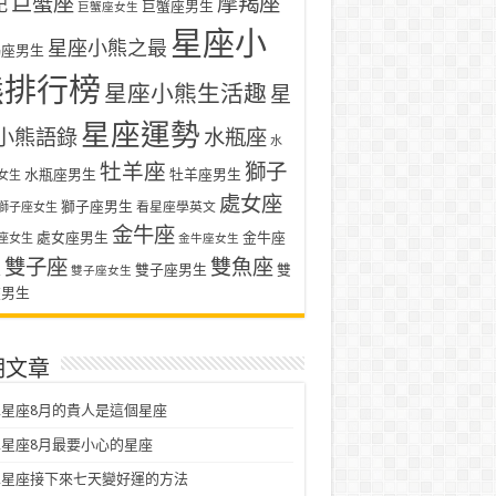
巨蟹座
摩羯座
記
巨蟹座男生
巨蟹座女生
星座小
星座小熊之最
羯座男生
熊排行榜
星座小熊生活趣
星
星座運勢
小熊語錄
水瓶座
水
牡羊座
獅子
水瓶座男生
牡羊座男生
女生
處女座
獅子座男生
看星座學英文
獅子座女生
金牛座
處女座男生
金牛座
座女生
金牛座女生
雙子座
雙魚座
生
雙子座男生
雙
雙子座女生
座男生
期文章
星座8月的貴人是這個星座
星座8月最要小心的星座
二星座接下來七天變好運的方法