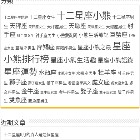
分類
十二星座小熊
十二星座男
十二星座女生
十二星座主題趣
天秤座
天蠍座
射
生
天秤座男生
天蠍座男生
天秤座女生
天蠍座女生
手座
巨蟹座
小熊生活雜記
射手座男生
小熊愛亂問
射手座女生
巨蟹
星座
摩羯座
星座小熊之最
巨蟹座男生
摩羯座男生
座女生
小熊排行榜
星座小熊生活趣
星座小熊語錄
星座運勢
牡羊座
水瓶座
水瓶座男生
牡羊座男
水瓶座女生
獅子座
處女座
生
獅子座男生
處
看星座學英文
獅子座女生
處女座女生
金牛座
雙子座
女座男生
金牛座男生
雙子座男
金牛座女生
雙子座女生
雙魚座
生
雙魚座男生
近期文章
十二星座8月的貴人是這個星座