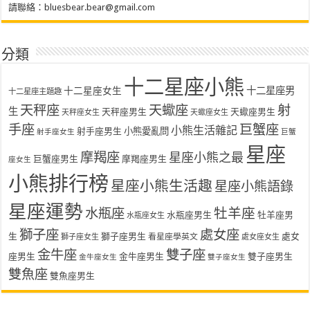
請聯絡：
bluesbear.bear@gmail.com
分類
十二星座小熊
十二星座女生
十二星座男
十二星座主題趣
天秤座
天蠍座
射
生
天秤座男生
天蠍座男生
天秤座女生
天蠍座女生
手座
巨蟹座
小熊生活雜記
射手座男生
小熊愛亂問
射手座女生
巨蟹
星座
摩羯座
星座小熊之最
巨蟹座男生
摩羯座男生
座女生
小熊排行榜
星座小熊生活趣
星座小熊語錄
星座運勢
水瓶座
牡羊座
水瓶座男生
牡羊座男
水瓶座女生
獅子座
處女座
生
獅子座男生
處女
看星座學英文
獅子座女生
處女座女生
金牛座
雙子座
座男生
金牛座男生
雙子座男生
金牛座女生
雙子座女生
雙魚座
雙魚座男生