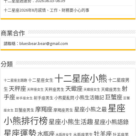
十二星座週運勢：2026.08.03-08.09
十二星座2026年8月感情、工作、財務要小心的事
商業合作
請聯絡：
bluesbear.bear@gmail.com
分類
十二星座小熊
十二星座女生
十二星座男
十二星座主題趣
天秤座
天蠍座
射
生
天秤座男生
天蠍座男生
天秤座女生
天蠍座女生
手座
巨蟹座
小熊生活雜記
射手座男生
小熊愛亂問
射手座女生
巨蟹
星座
摩羯座
星座小熊之最
巨蟹座男生
摩羯座男生
座女生
小熊排行榜
星座小熊生活趣
星座小熊語錄
星座運勢
水瓶座
牡羊座
水瓶座男生
牡羊座男
水瓶座女生