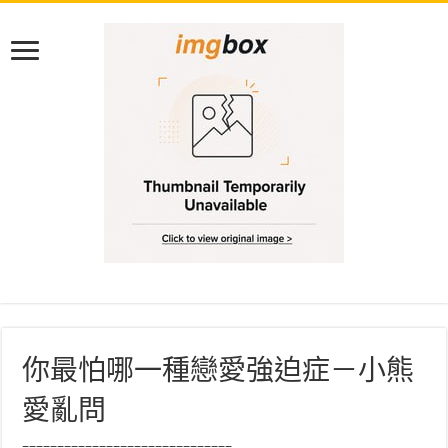
你最怕哪一種戀愛強迫症－小熊
愛亂問