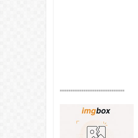
==============================