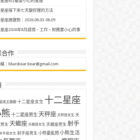
星座8月最要小心的星座
二星座接下來七天變好運的方法
座週運勢：2026.08.03-08.09
星座2026年8月感情、工作、財務要小心的事
業合作
聯絡：
bluesbear.bear@gmail.com
類
十二星座
十二星座女生
星座主題趣
小熊
天秤座
十二星座男生
天
天秤座女生
天蠍座
射手
座男生
天蠍座男生
天蠍座女生
小熊生活
射手座男生
小熊愛亂問
射手座女生