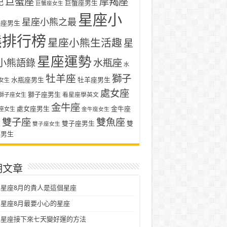
巨蟹座
摩羯座
記
巨蟹座男生
巨蟹座女生
星座小
星座小熊之最
羯座男生
熊排行榜
星座小熊生活趣
星
星座運勢
小熊語錄
水瓶座
水
牡羊座
獅子
水瓶座男生
牡羊座男生
女生
處女座
獅子座男生
看星座學英文
獅子座女生
金牛座
處女座男生
金牛座
座女生
金牛座女生
雙子座
雙魚座
生
雙子座男生
雙
雙子座女生
座男生
期文章
星座8月的貴人是這個星座
星座8月最要小心的星座
二星座接下來七天變好運的方法