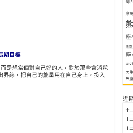
雜
摩
座
瓶座
座
長期目標
處女
，而是想當個對自己好的人，對於那些會消耗
男
出界線，把自己的能量用在自己身上，投入
魚
近
十二
十二
十