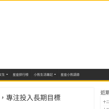
女生
星座排行榜
小熊生活雜記
星座小熊語錄
近
運勢，專注投入長期目標
十二