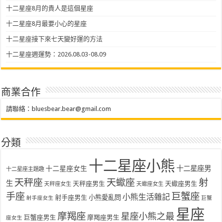
十二星座8月的貴人是這個星座
十二星座8月最要小心的星座
十二星座接下來七天變好運的方法
十二星座週運勢：2026.08.03-08.09
商業合作
請聯絡：
bluesbear.bear@gmail.com
分類
十二星座小熊
十二星座女生
十二星座男
十二星座主題趣
天秤座
天蠍座
射
生
天秤座男生
天蠍座男生
天秤座女生
天蠍座女生
手座
巨蟹座
小熊生活雜記
射手座男生
小熊愛亂問
射手座女生
巨蟹
星座
摩羯座
星座小熊之最
巨蟹座男生
摩羯座男生
座女生