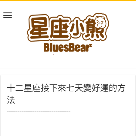
十二星座接下來七天變好運的方
法
==============================