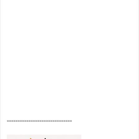
==============================