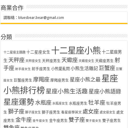
商業合作
請聯絡：
bluesbear.bear@gmail.com
分類
十二星座小熊
十二星座女生
十二星座男
十二星座主題趣
天秤座
天蠍座
射
生
天秤座男生
天蠍座男生
天秤座女生
天蠍座女生
手座
巨蟹座
小熊生活雜記
射手座男生
小熊愛亂問
射手座女生
巨蟹
星座
摩羯座
星座小熊之最
巨蟹座男生
摩羯座男生
座女生
小熊排行榜
星座小熊生活趣
星座小熊語錄
星座運勢
水瓶座
牡羊座
水瓶座男生
牡羊座男
水瓶座女生
獅子座
處女座
生
獅子座男生
處女
看星座學英文
獅子座女生
處女座女生
金牛座
雙子座
座男生
金牛座男生
雙子座男生
金牛座女生
雙子座女生
雙魚座