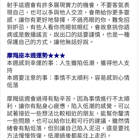
射手這週會有許多展現實力的機會，不要客氣表
現自己，也可以多與他人交流，會帶給你更多靈
感，讓你有更好地發揮，不過亮眼的你，難免招
到妒忌，有些人看你亮眼就眼紅，會故意挑你語
病或是散播謠言，說出口的話要謹慎，也是一種
保護自己的方式，讓他無話好說。
摩羯座本週運勢★★★
本週感到幸運的事：人生雖陷低潮，獲得他人支
持
本週要注意的事：事情不太順利，容易感到心情
低落
摩羯這週會過得有點辛苦，因為事情進行不太順
利，讓你有點身心疲憊，陷入低潮的感覺，可以
試著接近一些想法比較相近的朋友，能幫你釐清
一些問題，也可以給你比較可行的建議，雖然情
緒會有點低落，但別讓自己陷入泥沼，還是要找
方法慢慢恢復，低潮過後都能往上走的。