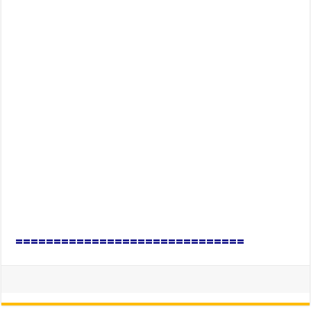
==============================