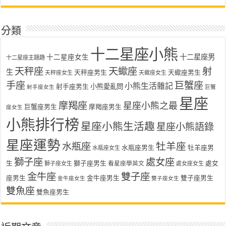
分類
十二星座小熊
十二星座女生
十二星座男
十二星座主題趣
天秤座
天蠍座
射
生
天秤座男生
天蠍座男生
天秤座女生
天蠍座女生
手座
巨蟹座
小熊生活雜記
射手座男生
小熊愛亂問
射手座女生
巨蟹
星座
摩羯座
星座小熊之最
巨蟹座男生
摩羯座男生
座女生
小熊排行榜
星座小熊生活趣
星座小熊語錄
星座運勢
水瓶座
牡羊座
水瓶座男生
牡羊座男
水瓶座女生
獅子座
處女座
生
獅子座男生
處女
看星座學英文
獅子座女生
處女座女生
金牛座
雙子座
座男生
金牛座男生
雙子座男生
金牛座女生
雙子座女生
雙魚座
雙魚座男生