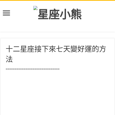
十二星座接下來七天變好運的方
法
==============================