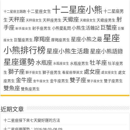
十二星座小熊
十二星座女生
十二星座男
十二星座主題趣
天秤座
天蠍座
射
生
天秤座男生
天蠍座男生
天秤座女生
天蠍座女生
手座
巨蟹座
小熊生活雜記
射手座男生
小熊愛亂問
射手座女生
巨蟹
星座
摩羯座
星座小熊之最
巨蟹座男生
摩羯座男生
座女生
小熊排行榜
星座小熊生活趣
星座小熊語錄
星座運勢
水瓶座
牡羊座
水瓶座男生
牡羊座男
水瓶座女生
獅子座
處女座
生
獅子座男生
處女
看星座學英文
獅子座女生
處女座女生
金牛座
雙子座
座男生
金牛座男生
雙子座男生
金牛座女生
雙子座女生
雙魚座
雙魚座男生
近期文章
十二星座接下來七天變好運的方法
十二星座週運勢：2026.08.03-08.09