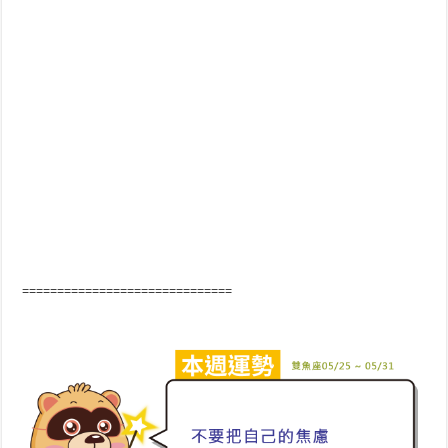
==============================