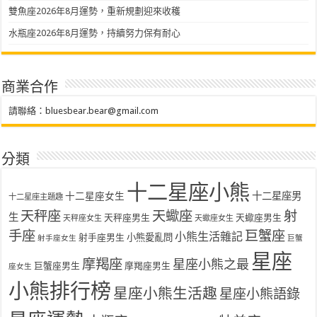
雙魚座2026年8月運勢，重新規劃迎來收穫
水瓶座2026年8月運勢，持續努力保有耐心
商業合作
請聯絡：
bluesbear.bear@gmail.com
分類
十二星座小熊
十二星座女生
十二星座男
十二星座主題趣
天秤座
天蠍座
射
生
天秤座男生
天蠍座男生
天秤座女生
天蠍座女生
手座
巨蟹座
小熊生活雜記
射手座男生
小熊愛亂問
射手座女生
巨蟹
星座
摩羯座
星座小熊之最
巨蟹座男生
摩羯座男生
座女生
小熊排行榜
星座小熊生活趣
星座小熊語錄