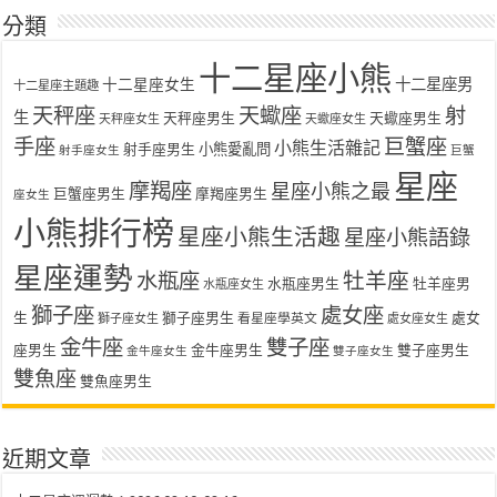
分類
十二星座小熊
十二星座女生
十二星座男
十二星座主題趣
天秤座
天蠍座
射
生
天秤座男生
天蠍座男生
天秤座女生
天蠍座女生
手座
巨蟹座
小熊生活雜記
射手座男生
小熊愛亂問
射手座女生
巨蟹
星座
摩羯座
星座小熊之最
巨蟹座男生
摩羯座男生
座女生
小熊排行榜
星座小熊生活趣
星座小熊語錄
星座運勢
水瓶座
牡羊座
水瓶座男生
牡羊座男
水瓶座女生
獅子座
處女座
生
獅子座男生
處女
看星座學英文
獅子座女生
處女座女生
金牛座
雙子座
座男生
金牛座男生
雙子座男生
金牛座女生
雙子座女生
雙魚座
雙魚座男生
近期文章