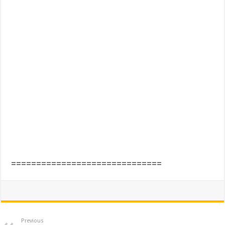
==============================
Previous