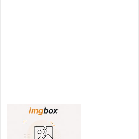
==============================