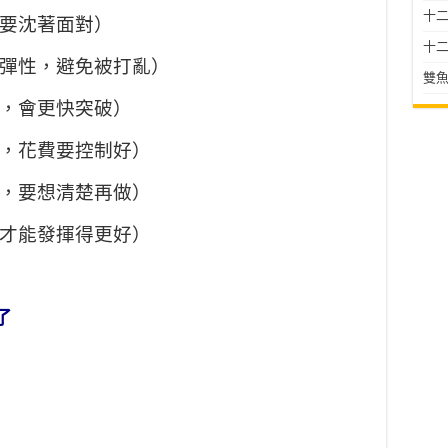
十二星
，要沈著面對）
十二
留彈性，避免被打亂）
雙魚
點，會更快突破）
出，花費要控制好）
事，要想清楚再做）
，才能發揮得更好）
了