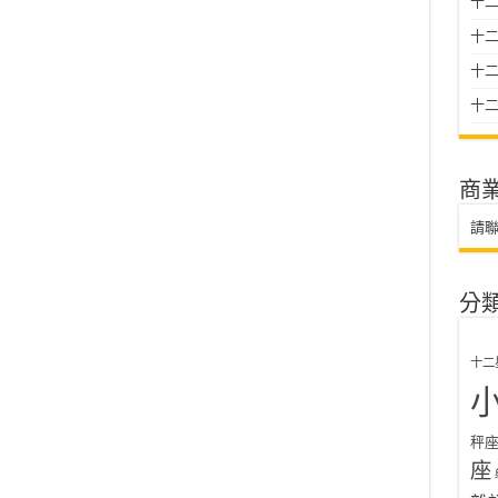
十二
十
十二星
十二
商
請
分
十二
秤
座