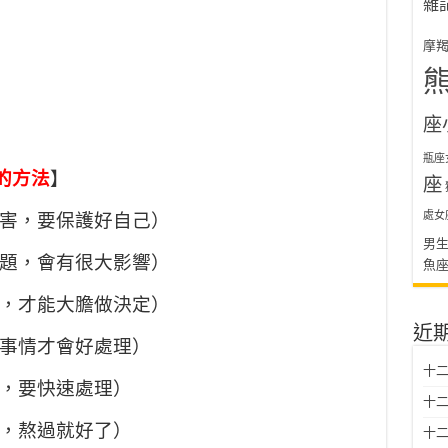
雜
摩
座
瓶座
的方法
】
座
處女
陷害，要保護好自己）
男
問題，會有很大影響）
魚
力，才能大膽做決定）
近
，事情才會好處理）
十二
況，要快速處理）
十二
過，熬過就好了）
十