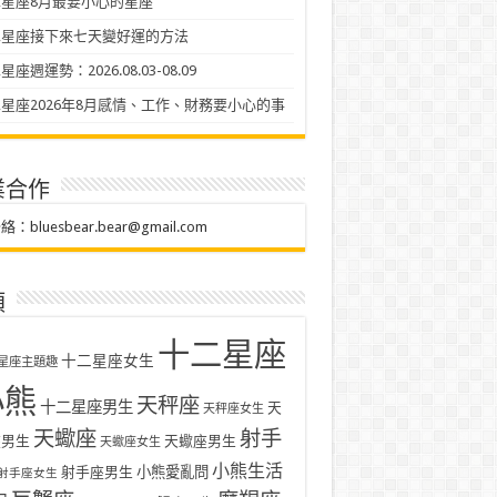
星座8月最要小心的星座
二星座接下來七天變好運的方法
座週運勢：2026.08.03-08.09
星座2026年8月感情、工作、財務要小心的事
業合作
聯絡：
bluesbear.bear@gmail.com
類
十二星座
十二星座女生
星座主題趣
小熊
天秤座
十二星座男生
天
天秤座女生
天蠍座
射手
座男生
天蠍座男生
天蠍座女生
小熊生活
射手座男生
小熊愛亂問
射手座女生