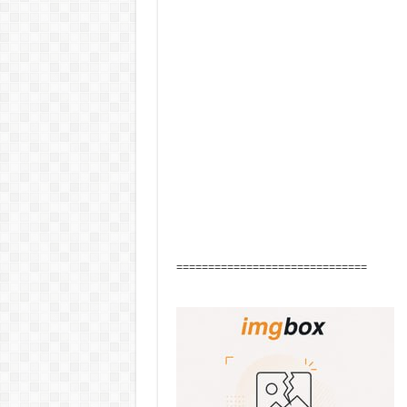
==============================