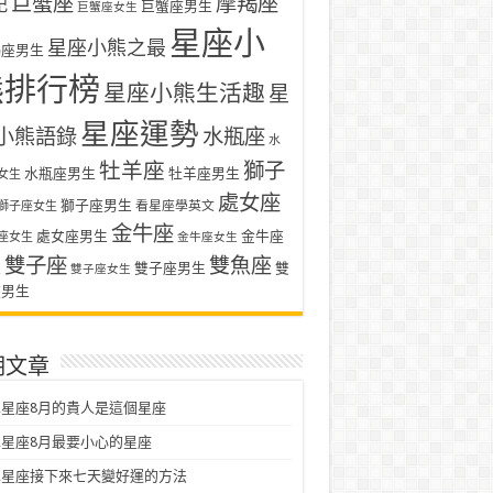
巨蟹座
摩羯座
記
巨蟹座男生
巨蟹座女生
星座小
星座小熊之最
羯座男生
熊排行榜
星座小熊生活趣
星
星座運勢
小熊語錄
水瓶座
水
牡羊座
獅子
水瓶座男生
牡羊座男生
女生
處女座
獅子座男生
看星座學英文
獅子座女生
金牛座
處女座男生
金牛座
座女生
金牛座女生
雙子座
雙魚座
生
雙子座男生
雙
雙子座女生
座男生
期文章
星座8月的貴人是這個星座
星座8月最要小心的星座
二星座接下來七天變好運的方法