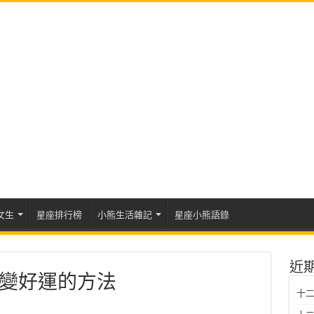
女生
星座排行榜
小熊生活雜記
星座小熊語錄
近
變好運的方法
十二