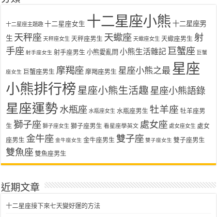
十二星座小熊
十二星座女生
十二星座男
十二星座主題趣
天秤座
天蠍座
射
生
天秤座男生
天蠍座男生
天秤座女生
天蠍座女生
手座
巨蟹座
小熊生活雜記
射手座男生
小熊愛亂問
射手座女生
巨蟹
星座
摩羯座
星座小熊之最
巨蟹座男生
摩羯座男生
座女生
小熊排行榜
星座小熊生活趣
星座小熊語錄
星座運勢
水瓶座
牡羊座
水瓶座男生
牡羊座男
水瓶座女生
獅子座
處女座
生
獅子座男生
處女
看星座學英文
獅子座女生
處女座女生
金牛座
雙子座
座男生
金牛座男生
雙子座男生
金牛座女生
雙子座女生
雙魚座
雙魚座男生
近期文章
十二星座接下來七天變好運的方法