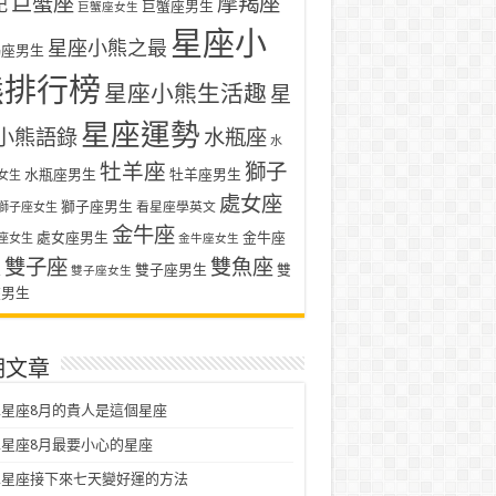
巨蟹座
摩羯座
記
巨蟹座男生
巨蟹座女生
星座小
星座小熊之最
羯座男生
熊排行榜
星座小熊生活趣
星
星座運勢
小熊語錄
水瓶座
水
牡羊座
獅子
水瓶座男生
牡羊座男生
女生
處女座
獅子座男生
看星座學英文
獅子座女生
金牛座
處女座男生
金牛座
座女生
金牛座女生
雙子座
雙魚座
生
雙子座男生
雙
雙子座女生
座男生
期文章
星座8月的貴人是這個星座
星座8月最要小心的星座
二星座接下來七天變好運的方法