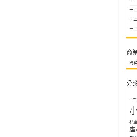
十二
十
十二星
十二
商
請
分
十二
秤
座