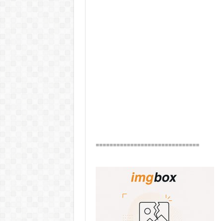
==============================