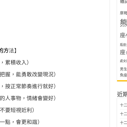
雜
摩
座
瓶座
的方
法】
座
處女
運，累積收入）
男
要把握，能勇敢改變現況）
魚
進，按正常節奏進行就好）
近
好的人事物，情緒會變好）
十二
，不要短視近利）
十二
和一點，會更和諧）
十