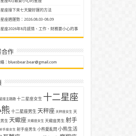
星座8月最要小心的星座
二星座接下來七天變好運的方法
座週運勢：2026.08.03-08.09
星座2026年8月感情、工作、財務要小心的事
業合作
聯絡：
bluesbear.bear@gmail.com
類
十二星座
十二星座女生
星座主題趣
小熊
天秤座
十二星座男生
天
天秤座女生
天蠍座
射手
座男生
天蠍座男生
天蠍座女生
小熊生活
射手座男生
小熊愛亂問
射手座女生