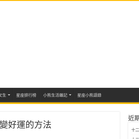
女生
星座排行榜
小熊生活雜記
星座小熊語錄
近
變好運的方法
十二