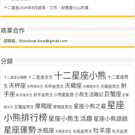
十二星座2026年8月感情、工作、財務要小心的事
商業合作
請聯絡：
bluesbear.bear@gmail.com
分類
十二星座小熊
十二星座女生
十二星座男
十二星座主題趣
天秤座
天蠍座
射
生
天秤座男生
天蠍座男生
天秤座女生
天蠍座女生
手座
巨蟹座
小熊生活雜記
射手座男生
小熊愛亂問
射手座女生
巨蟹
星座
摩羯座
星座小熊之最
巨蟹座男生
摩羯座男生
座女生
小熊排行榜
星座小熊生活趣
星座小熊語錄
星座運勢
水瓶座
牡羊座
水瓶座男生
牡羊座男
水瓶座女生