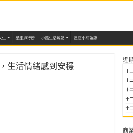
女生
星座排行榜
小熊生活雜記
星座小熊語錄
近
運勢，生活情緒感到安穩
十二
十二
十
十二星
十二
商