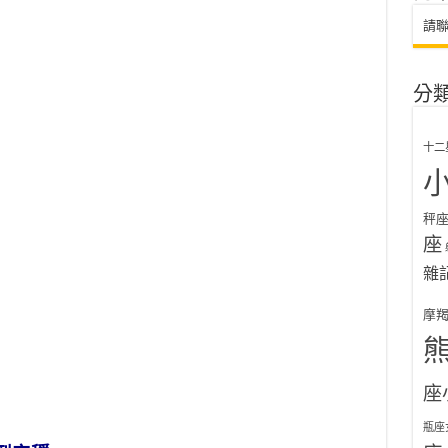
請
分
十二
秤
座
雜
摩
座
瓶座