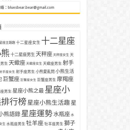
聯絡：
bluesbear.bear@gmail.com
類
十二星座
十二星座女生
星座主題趣
小熊
天秤座
十二星座男生
天
天秤座女生
天蠍座
射手
座男生
天蠍座男生
天蠍座女生
小熊生活
射手座男生
小熊愛亂問
射手座女生
巨蟹座
摩羯座
記
巨蟹座男生
巨蟹座女生
星座小
星座小熊之最
羯座男生
熊排行榜
星座小熊生活趣
星
星座運勢
小熊語錄
水瓶座
水
牡羊座
獅子
水瓶座男生
牡羊座男生
女生