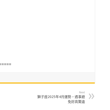
=====
Next
獅子座2025年4月運勢，遇事避
免好高騖遠