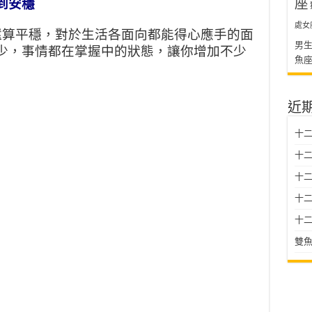
座
到安穩
處女
還算平穩，對於生活各面向都能得心應手的面
男
少，事情都在掌握中的狀態，讓你增加不少
魚
近
十二
十二
十
十二星
十二
雙魚