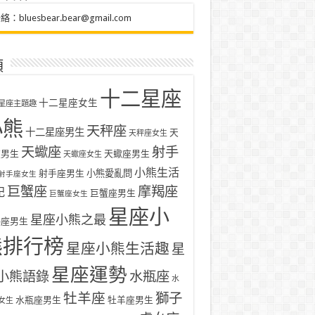
聯絡：
bluesbear.bear@gmail.com
類
十二星座
十二星座女生
星座主題趣
小熊
天秤座
十二星座男生
天
天秤座女生
天蠍座
射手
座男生
天蠍座男生
天蠍座女生
小熊生活
射手座男生
小熊愛亂問
射手座女生
巨蟹座
摩羯座
記
巨蟹座男生
巨蟹座女生
星座小
星座小熊之最
羯座男生
熊排行榜
星座小熊生活趣
星
星座運勢
小熊語錄
水瓶座
水
牡羊座
獅子
水瓶座男生
牡羊座男生
女生