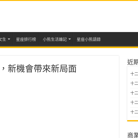
女生
星座排行榜
小熊生活雜記
星座小熊語錄
近
運勢，新機會帶來新局面
十二
十二
十
十二星
十二
商