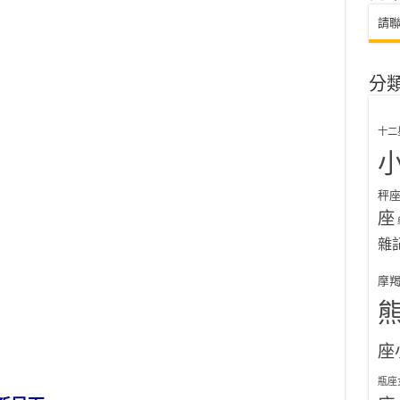
請
分
十二
秤
座
雜
摩
座
瓶座