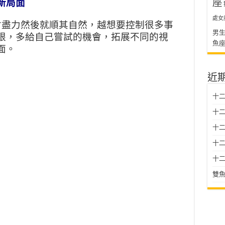
座
新局面
處女
會盡力然後就順其自然，越想要控制很多事
男
限，多給自己嘗試的機會，拓展不同的視
魚
面。
近
十二
十二
十
十二星
十二
雙魚