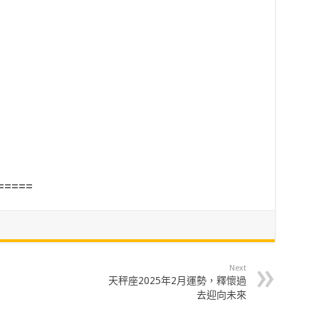
=====
Next
天秤座2025年2月運勢，釋懷過
去迎向未來