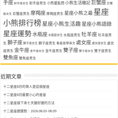
手座
巨蟹座
小熊生活雜記
射手座男生
小熊愛亂問
射手座女生
巨蟹
星座
摩羯座
星座小熊之最
巨蟹座男生
摩羯座男生
座女生
小熊排行榜
星座小熊生活趣
星座小熊語錄
星座運勢
水瓶座
牡羊座
水瓶座男生
牡羊座男
水瓶座女生
獅子座
處女座
生
獅子座男生
處女
看星座學英文
獅子座女生
處女座女生
金牛座
雙子座
座男生
金牛座男生
雙子座男生
金牛座女生
雙子座女生
雙魚座
雙魚座男生
近期文章
十二星座8月的貴人是這個星座
十二星座8月最要小心的星座
十二星座接下來七天變好運的方法
十二星座週運勢：2026.08.03-08.09