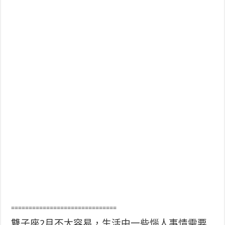
==============================
雙子座2月不太容易，生活中一些惱人事情需要